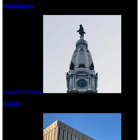
Philadelphie
Exposition terminée
Raleigh