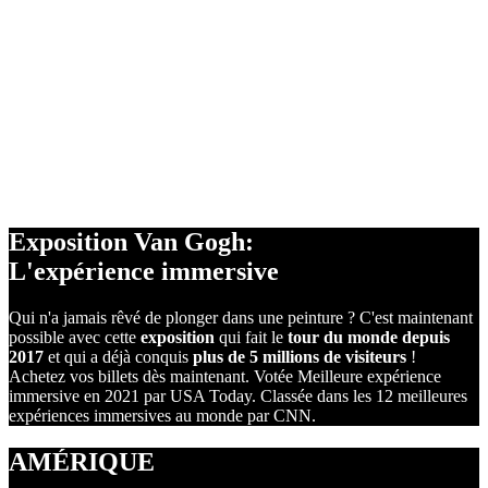
DES PROJECTIONS
À 360°
DES ÉCRANS
2
DE 1400m
RÉALITÉ
VIRTUELLE
Exposition Van Gogh:
L'expérience immersive
Qui n'a jamais rêvé de plonger dans une peinture ? C'est maintenant
possible avec cette
exposition
qui fait le
tour du monde depuis
2017
et qui a déjà conquis
plus de 5 millions de visiteurs
!
Achetez vos billets dès maintenant. Votée Meilleure expérience
immersive en 2021 par USA Today. Classée dans les 12 meilleures
expériences immersives au monde par CNN.
AMÉRIQUE