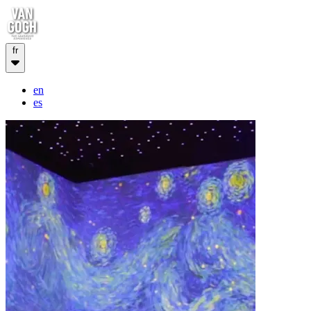
fr
en
es