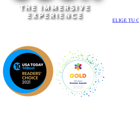
ELIGE TU 
AMÉRICA | EUROPA | APAC
Una experiencia original de