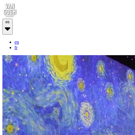
es
en
fr