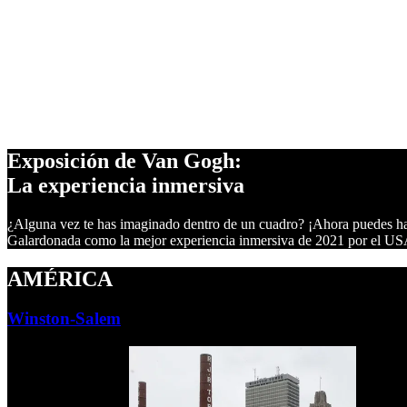
360°
2
PROYECCIONES
+1,000m
DE PANTALLAS
REALIDAD
VIRTUAL
Exposición de Van Gogh:
La experiencia inmersiva
¿Alguna vez te has imaginado dentro de un cuadro? ¡Ahora puedes ha
Galardonada como la mejor experiencia inmersiva de 2021 por el USA
AMÉRICA
Winston-Salem