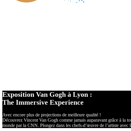
Une expérience originale par
DES PROJECTIONS
À 360°
DES ÉCRANS
2
DE 1400m
RÉALITÉ
VIRTUELLE
Exposition Van Gogh à Lyon :
The Immersive Experience
Avec encore plus de projections de meilleure qualité !
Découvrez Vincent Van Gogh comme jamais auparavant grâce à la toute
monde par la CNN. Plongez dans les chefs-d’œuvre de l’artiste avec la