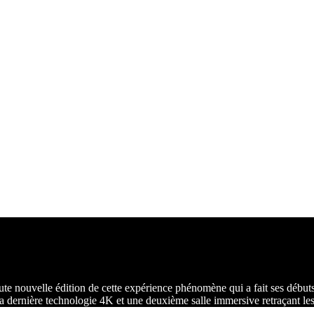
 nouvelle édition de cette expérience phénomène qui a fait ses débuts
 dernière technologie 4K et une deuxième salle immersive retraçant les 