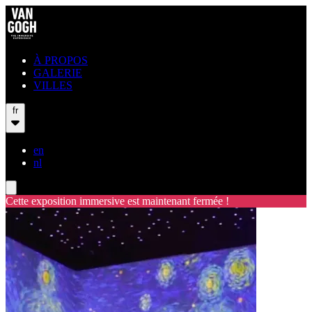
À PROPOS
GALERIE
VILLES
fr
en
nl
Cette exposition immersive est maintenant fermée !