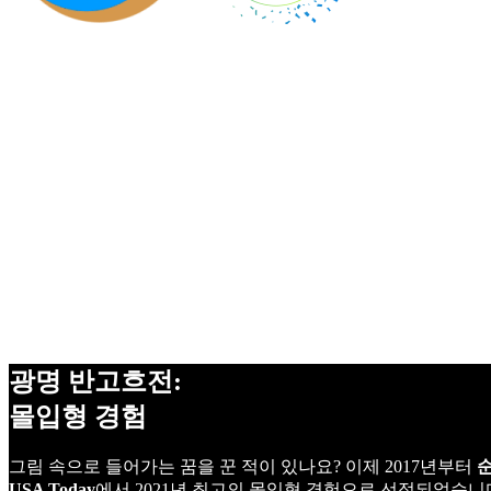
독창적인 경험
360°
프로젝션
비디오 매핑된
아트워크
가상
현실
광명 반고흐전:
몰입형 경험
그림 속으로 들어가는 꿈을 꾼 적이 있나요? 이제 2017년부터
USA Today
에서 2021년 최고의 몰입형 경험으로 선정되었습니