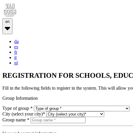
en
da
es
fr
it
nl
REGISTRATION FOR SCHOOLS, EDU
Fill in the following fields to register in the system. This will allow 
Group Information
Type of group *
City (select your city)*
Group name *