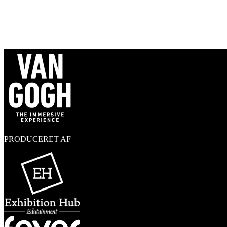
Is there a minimum of attendees for the booking?
SCHOOLS
Do you offer school discounts?
Is there a minimum of attendees for the booking?
PRODUCERET AF