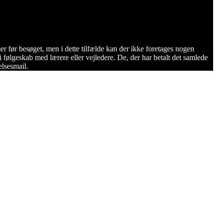
er før besøget, men i dette tilfælde kan der ikke foretages nogen
 i følgeskab med lærere eller vejledere. De, der har betalt det samlede
elsesmail.