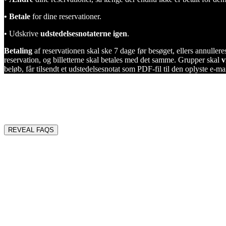
• Betale
for dine reservationer.
• Udskrive
udstedelsesnotaterne igen
.
Betaling
af reservationen skal ske 7 dage før besøget, ellers annuller
reservation, og billetterne skal betales med det samme. Grupper skal
v
beløb, får tilsendt et udstedelsesnotat som PDF-fil til den oplyste e-m
FAQS
Do you have any questions? Maybe you can find the answer here!
REVEAL FAQS
GENERAL FAQS
Can I purchase a ticket at the event?
Which is the payment policy?
Are refunds allowed? What is the exchange policy?
LARGE GROUPS
Do you offer a group discount?