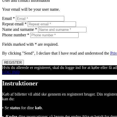
User and contact information
Your email will be your user name.
Email *
Repeat email *
Name and surname *
Phone number *
Fields marked with * are required.
By clicking "Send", I declare that I have read and understood the
Priv
REGISTER
Hvis du allerede er registreret, skal du logge ind for at købe eller få 
LOG IND
Instruktioner
Køb af billetter vil altid ske gennem en registreret bruger. Din regis
kan du:
• Se
status
for dine
køb
.
• Ændre
dine reservationer, så længe der endnu ikke er betalt for dem