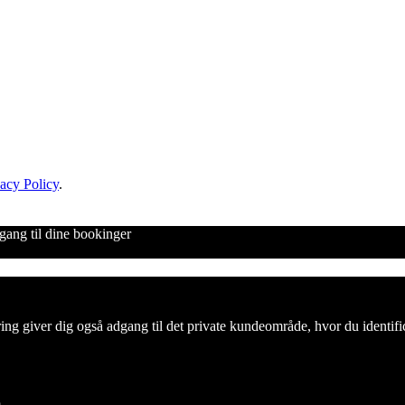
acy Policy
.
adgang til dine bookinger
trering giver dig også adgang til det private kundeområde, hvor du ident
.