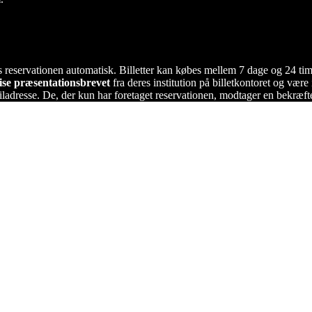
es reservationen automatisk. Billetter kan købes mellem 7 dage og 24 tim
ise præsentationsbrevet
fra deres institution på billetkontoret og være
ailadresse. De, der kun har foretaget reservationen, modtager en bekræft