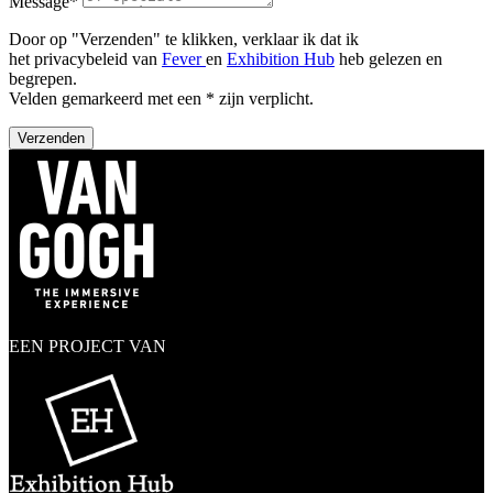
Message*
Door op "Verzenden" te klikken, verklaar ik dat ik
het privacybeleid van
Fever
en
Exhibition Hub
heb gelezen en
begrepen.
Velden gemarkeerd met een * zijn verplicht.
Verzenden
EEN PROJECT VAN