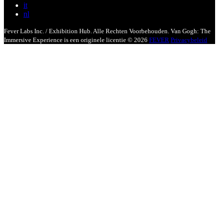
it
nl
Fever Labs Inc. / Exhibition Hub. Alle Rechten Voorbehouden. Van Gogh: The
Immersive Experience is een originele licentie © 2026
FEVER
Privacybeleid